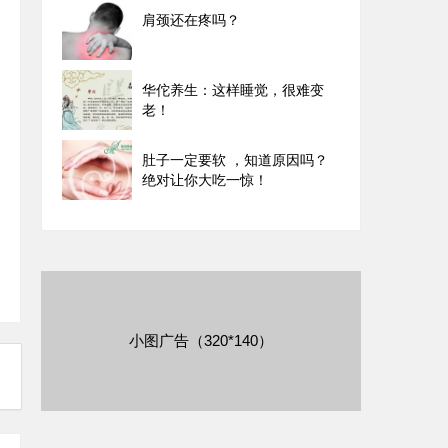
肩颈还在疼吗？
华佗养生：这样睡觉，很难变
老！
肚子一定要软 ，知道原因吗？
绝对让你大吃一惊！
小图广告（320*140）