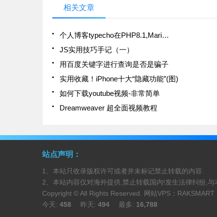
相关文章
个人博客typecho在PHP8.1,Mari…
JS实用技巧手记（一）
用百度关键字进行查询是否是骗子
实用收藏！iPhone十大“隐藏功能”(图)
如何下载youtube视频-非常简单
Dreamweaver 超全面视频教程
站点声明：
1、本站只收录版权许可或者并未标记禁止转载的内容.
2、本站内容仅对海外提供,禁止转载国内!发生法律纠纷,与
Copyright © All Rights Reserved. 网站VPS：
RAKSMART
今天:
458
昨天:
494
最多:
16,788