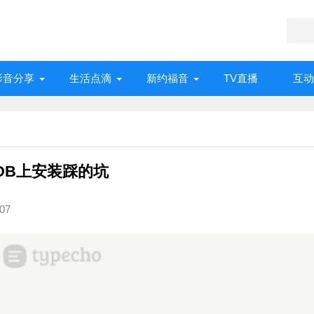
影音分享
生活点滴
新约福音
TV直播
互动
riaDB上安装踩的坑
307